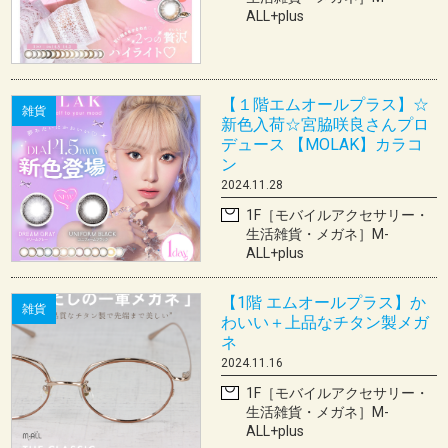
ALL+plus
【１階エムオールプラス】☆
雑貨
新色入荷☆宮脇咲良さんプロ
デュース 【MOLAK】カラコ
ン
2024.11.28
1F［モバイルアクセサリー・
生活雑貨・メガネ］M-
ALL+plus
【1階 エムオールプラス】か
雑貨
わいい＋上品なチタン製メガ
ネ
2024.11.16
1F［モバイルアクセサリー・
生活雑貨・メガネ］M-
ALL+plus