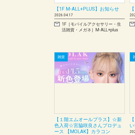
【1F M-ALL+PLUS】お知らせ
【
2026.04.17
20
1F［モバイルアクセサリー・生
活雑貨・メガネ］M-ALL+plus
雑貨
【１階エムオールプラス】☆新
【
色入荷☆宮脇咲良さんプロデュ
い
ース 【MOLAK】カラコン
20