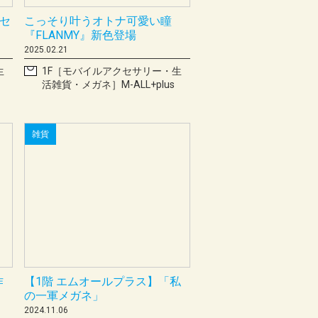
用セ
こっそり叶うオトナ可愛い瞳
『FLANMY』新色登場
2025.02.21
生
1F［モバイルアクセサリー・生
活雑貨・メガネ］M-ALL+plus
雑貨
作
【1階 エムオールプラス】「私
の一軍メガネ」
2024.11.06