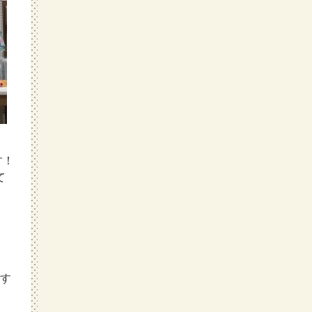
す！
て
ます