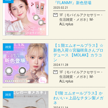
『FLANMY』新色登場
2025.02.21
1F［モバイルアクセサリー・
生活雑貨・メガネ］M-
ALL+plus
【１階エムオールプラス】☆
雑貨
新色入荷☆宮脇咲良さんプロ
デュース 【MOLAK】カラコ
ン
2024.11.28
1F［モバイルアクセサリー・
生活雑貨・メガネ］M-
ALL+plus
【1階 エムオールプラス】か
雑貨
わいい＋上品なチタン製メガ
ネ
2024.11.16