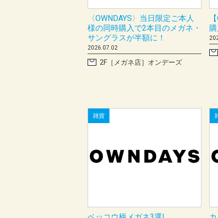
〈OWNDAYS〉当日限定ご本人
【
様の同時購入で2本目のメガネ・
購
サングラスが半額に！
20
2026.07.02
2F［メガネ店］オンデーズ
雑貨
ベッコウ柄メガネ3選!
カ