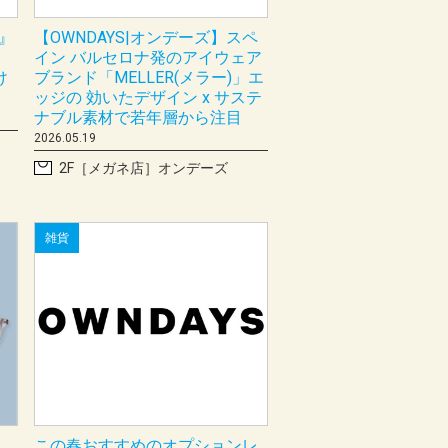
E』
【OWNDAYS|オンデーズ】スペ
イン バルセロナ発のアイウェア
け
ブランド「MELLER(メラー)」エ
ッジの 効いたデザイン x サステ
ナブル素材で若年層から注目
2026.05.19
2F［メガネ店］オンデーズ
雑貨
この春おすすめのオプションレ