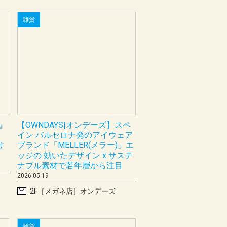
雑貨
E』
【OWNDAYS|オンデーズ】スペ
イン バルセロナ発のアイウェア
け
ブランド「MELLER(メラー)」エ
ッジの 効いたデザイン x サステ
ナブル素材で若年層から注目
2026.05.19
2F［メガネ店］オンデーズ