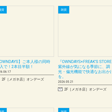
雑貨
雑貨
OWNDAYS】ご本人様の同時
『OWNDAYS×FREAK’S STOR
入で！2本目半額！
紫外線が気になる季節に、調
光・偏光機能で快適なお出か
26.06.17
を。
2F［メガネ店］オンデーズ
2026.05.21
2F［メガネ店］オンデーズ